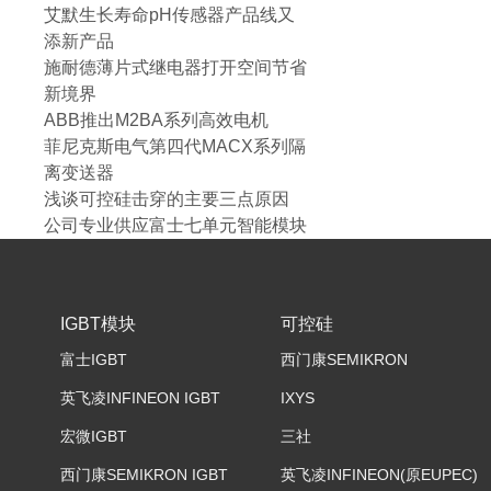
艾默生长寿命pH传感器产品线又
添新产品
施耐德薄片式继电器打开空间节省
新境界
ABB推出M2BA系列高效电机
菲尼克斯电气第四代MACX系列隔
离变送器
浅谈可控硅击穿的主要三点原因
公司专业供应富士七单元智能模块
IGBT模块
可控硅
富士IGBT
西门康SEMIKRON
英飞凌INFINEON IGBT
IXYS
宏微IGBT
三社
西门康SEMIKRON IGBT
英飞凌INFINEON(原EUPEC)